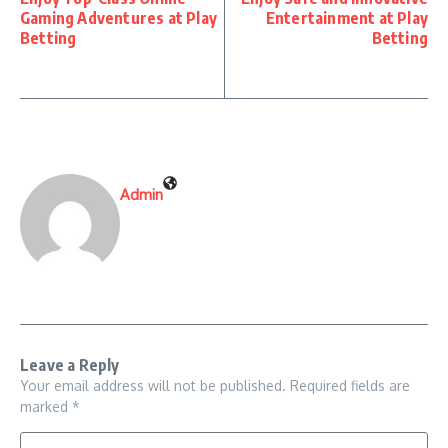
Gaming Adventures at Play
Entertainment at Play
Betting
Betting
Admin
Leave a Reply
Your email address will not be published.
Required fields are
marked
*