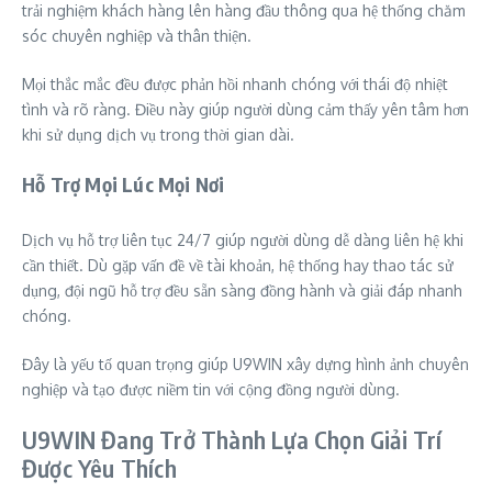
trải nghiệm khách hàng lên hàng đầu thông qua hệ thống chăm
sóc chuyên nghiệp và thân thiện.
Mọi thắc mắc đều được phản hồi nhanh chóng với thái độ nhiệt
tình và rõ ràng. Điều này giúp người dùng cảm thấy yên tâm hơn
khi sử dụng dịch vụ trong thời gian dài.
Hỗ Trợ Mọi Lúc Mọi Nơi
Dịch vụ hỗ trợ liên tục 24/7 giúp người dùng dễ dàng liên hệ khi
cần thiết. Dù gặp vấn đề về tài khoản, hệ thống hay thao tác sử
dụng, đội ngũ hỗ trợ đều sẵn sàng đồng hành và giải đáp nhanh
chóng.
Đây là yếu tố quan trọng giúp U9WIN xây dựng hình ảnh chuyên
nghiệp và tạo được niềm tin với cộng đồng người dùng.
U9WIN Đang Trở Thành Lựa Chọn Giải Trí
Được Yêu Thích