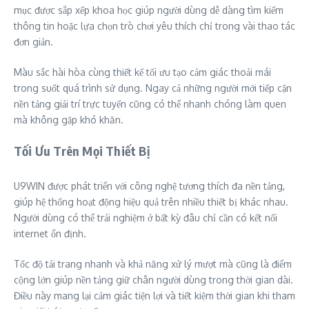
mục được sắp xếp khoa học giúp người dùng dễ dàng tìm kiếm
thông tin hoặc lựa chọn trò chơi yêu thích chỉ trong vài thao tác
đơn giản.
Màu sắc hài hòa cùng thiết kế tối ưu tạo cảm giác thoải mái
trong suốt quá trình sử dụng. Ngay cả những người mới tiếp cận
nền tảng giải trí trực tuyến cũng có thể nhanh chóng làm quen
mà không gặp khó khăn.
Tối Ưu Trên Mọi Thiết Bị
U9WIN được phát triển với công nghệ tương thích đa nền tảng,
giúp hệ thống hoạt động hiệu quả trên nhiều thiết bị khác nhau.
Người dùng có thể trải nghiệm ở bất kỳ đâu chỉ cần có kết nối
internet ổn định.
Tốc độ tải trang nhanh và khả năng xử lý mượt mà cũng là điểm
cộng lớn giúp nền tảng giữ chân người dùng trong thời gian dài.
Điều này mang lại cảm giác tiện lợi và tiết kiệm thời gian khi tham