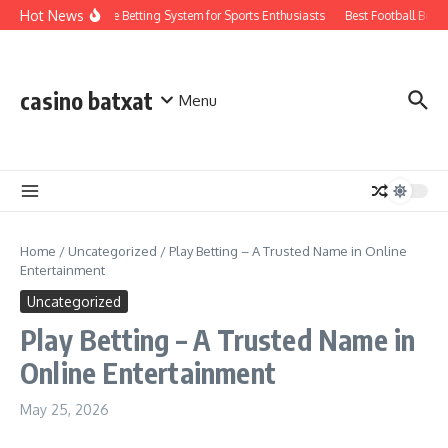
Skip to content
Hot News
Reliable Betting System for Sports Enthusiasts
Best Football Betti
casino batxat
Menu
Home
/
Uncategorized
/
Play Betting – A Trusted Name in Online
Entertainment
Uncategorized
Play Betting – A Trusted Name in
Online Entertainment
May 25, 2026