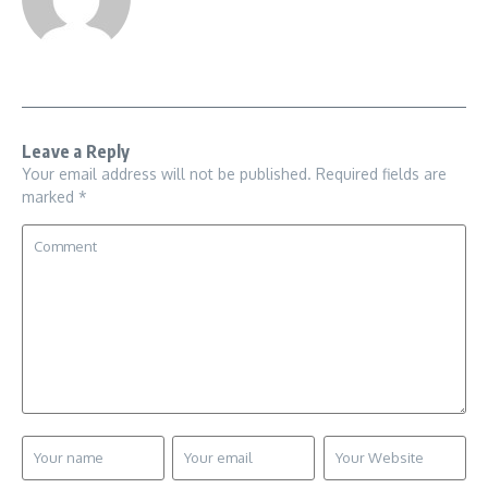
Leave a Reply
Your email address will not be published.
Required fields are
marked
*