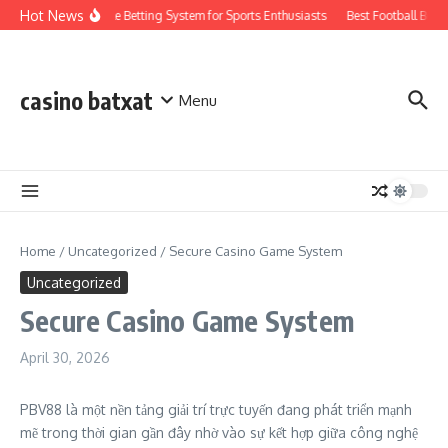
Skip to content
Hot News
Reliable Betting System for Sports Enthusiasts
Best Football Bett
casino batxat
Menu
Home
/
Uncategorized
/
Secure Casino Game System
Uncategorized
Secure Casino Game System
April 30, 2026
PBV88 là một nền tảng giải trí trực tuyến đang phát triển mạnh
mẽ trong thời gian gần đây nhờ vào sự kết hợp giữa công nghệ