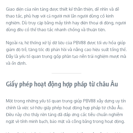
Giao diện của nền tảng được thiết kế thân thiện, dễ nhìn và dễ
thao tác, phù hợp với cả người mới lẫn người dùng có kinh
nghiệm. Dù truy cập bằng máy tính hay điện thoại di động, người
dùng đều có thể thao tác nhanh chóng và thuận tiện.
Ngoài ra, hệ thống xử lý dữ liệu của PBV88 được tối ưu hóa giúp
giảm độ trễ, tăng tốc độ phản hồi và nâng cao hiệu suất tổng thể.
Đây là yếu tố quan trọng góp phần tạo nên trải nghiệm mượt mà
và ổn định.
Giấy phép hoạt động hợp pháp từ châu Âu
Một trong những yếu tố quan trọng giúp PBV88 xây dựng uy tín
chính là việc sở hữu giấy phép hoạt động hợp pháp từ châu Âu.
Điều này cho thấy nền tảng đã đáp ứng các tiêu chuẩn nghiêm
ngặt về tính minh bạch, bảo mật và công bằng trong hoạt động.