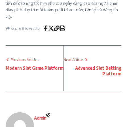
tiến để đáp ứng tốt hơn nhu cầu ngày càng cao của người chơi,
đồng thời duy trì môi trường giải trí an toàn, tiện lợi và đáng tin
cậy.
Share this Article
Previous Article
Next Article
Modern Slot Game Platform
Advanced Slot Betting
Platform
Admin