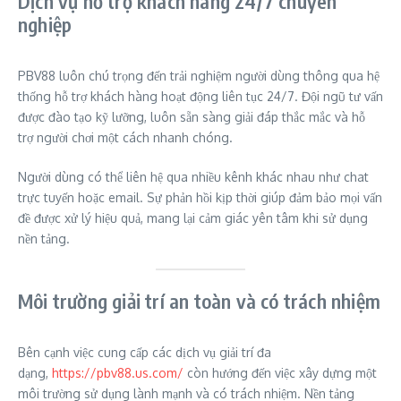
Dịch vụ hỗ trợ khách hàng 24/7 chuyên
nghiệp
PBV88 luôn chú trọng đến trải nghiệm người dùng thông qua hệ
thống hỗ trợ khách hàng hoạt động liên tục 24/7. Đội ngũ tư vấn
được đào tạo kỹ lưỡng, luôn sẵn sàng giải đáp thắc mắc và hỗ
trợ người chơi một cách nhanh chóng.
Người dùng có thể liên hệ qua nhiều kênh khác nhau như chat
trực tuyến hoặc email. Sự phản hồi kịp thời giúp đảm bảo mọi vấn
đề được xử lý hiệu quả, mang lại cảm giác yên tâm khi sử dụng
nền tảng.
Môi trường giải trí an toàn và có trách nhiệm
Bên cạnh việc cung cấp các dịch vụ giải trí đa
dạng,
https://pbv88.us.com/
còn hướng đến việc xây dựng một
môi trường sử dụng lành mạnh và có trách nhiệm. Nền tảng