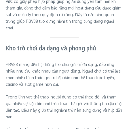
Việc có giấy phép hợp pháp giúp người dùng yên tâm hơn khi
tham gia, đồng thời đảm bảo rằng mọi hoạt động đều được giám
sát và quản lý theo quy định rõ ràng. Đây là nền tảng quan
trọng giúp PBV88 tạo dựng niềm tin trong cộng đồng người
chơi.
Kho trò chơi đa dạng và phong phú
PBV88 mang đến hệ thống trò chơi giải trí đa dạng, đáp ứng
nhiều nhu cầu khác nhau của người dùng. Người chơi có thể lựa
chọn nhiều hình thức giải trí hấp dẫn như thể thao trực tuyến,
casino và slot game hiện đại.
Trong lĩnh vực thể thao, người dùng có thể theo dõi và tham
gia nhiều sự kiện lớn nhỏ trên toàn thế giới với thông tin cập nhật
liên tục. Điều này giúp trải nghiệm trở nên sống động và hấp dẫn
hơn.