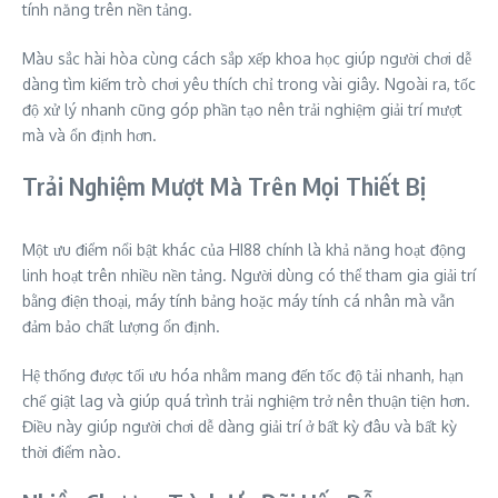
tính năng trên nền tảng.
Màu sắc hài hòa cùng cách sắp xếp khoa học giúp người chơi dễ
dàng tìm kiếm trò chơi yêu thích chỉ trong vài giây. Ngoài ra, tốc
độ xử lý nhanh cũng góp phần tạo nên trải nghiệm giải trí mượt
mà và ổn định hơn.
Trải Nghiệm Mượt Mà Trên Mọi Thiết Bị
Một ưu điểm nổi bật khác của HI88 chính là khả năng hoạt động
linh hoạt trên nhiều nền tảng. Người dùng có thể tham gia giải trí
bằng điện thoại, máy tính bảng hoặc máy tính cá nhân mà vẫn
đảm bảo chất lượng ổn định.
Hệ thống được tối ưu hóa nhằm mang đến tốc độ tải nhanh, hạn
chế giật lag và giúp quá trình trải nghiệm trở nên thuận tiện hơn.
Điều này giúp người chơi dễ dàng giải trí ở bất kỳ đâu và bất kỳ
thời điểm nào.