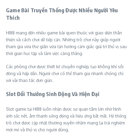
Game Bài Truyền Thống Được Nhiều Người Yêu
Thích
HI88 mang đến nhiều game bài quen thuộc với giao diện thân
thiện và cách chơi dễ tiếp cận. Những trò chơi này giúp người
tham gia vừa thư giãn vừa tận hưởng cảm giác giải trí thú vị sau
thời gian học tập và làm việc căng thẳng.
Các phòng chơi được thiết kế chuyên nghiệp, tạo không khí sôi
động và hấp dẫn. Người chơi có thể tham gia nhanh chóng chỉ
với vài thao tác đơn giản.
Slot Đổi Thưởng Sinh Động Và Hiện Đại
Slot game tại HI88 luôn nhận được sự quan tâm lớn nhờ hình
ảnh sắc nét, âm thanh sống động và hiệu ứng bắt mắt. Hệ thống
trò chơi được cập nhật thường xuyên nhằm mang lại trải nghiệm
mới mẻ và thú vị cho người dùng.