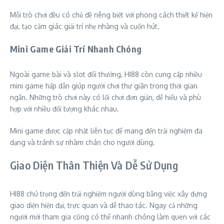
Mỗi trò chơi đều có chủ đề riêng biệt với phong cách thiết kế hiện
đại, tạo cảm giác giải trí nhẹ nhàng và cuốn hút.
Mini Game Giải Trí Nhanh Chóng
Ngoài game bài và slot đổi thưởng, HI88 còn cung cấp nhiều
mini game hấp dẫn giúp người chơi thư giãn trong thời gian
ngắn. Những trò chơi này có lối chơi đơn giản, dễ hiểu và phù
hợp với nhiều đối tượng khác nhau.
Mini game được cập nhật liên tục để mang đến trải nghiệm đa
dạng và tránh sự nhàm chán cho người dùng.
Giao Diện Thân Thiện Và Dễ Sử Dụng
HI88 chú trọng đến trải nghiệm người dùng bằng việc xây dựng
giao diện hiện đại, trực quan và dễ thao tác. Ngay cả những
người mới tham gia cũng có thể nhanh chóng làm quen với các