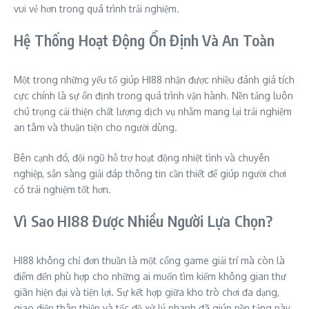
vui vẻ hơn trong quá trình trải nghiệm.
Hệ Thống Hoạt Động Ổn Định Và An Toàn
Một trong những yếu tố giúp HI88 nhận được nhiều đánh giá tích
cực chính là sự ổn định trong quá trình vận hành. Nền tảng luôn
chú trọng cải thiện chất lượng dịch vụ nhằm mang lại trải nghiệm
an tâm và thuận tiện cho người dùng.
Bên cạnh đó, đội ngũ hỗ trợ hoạt động nhiệt tình và chuyên
nghiệp, sẵn sàng giải đáp thông tin cần thiết để giúp người chơi
có trải nghiệm tốt hơn.
Vì Sao HI88 Được Nhiều Người Lựa Chọn?
HI88 không chỉ đơn thuần là một cổng game giải trí mà còn là
điểm đến phù hợp cho những ai muốn tìm kiếm không gian thư
giãn hiện đại và tiện lợi. Sự kết hợp giữa kho trò chơi đa dạng,
giao diện thân thiện và tốc độ xử lý nhanh đã giúp nền tảng này