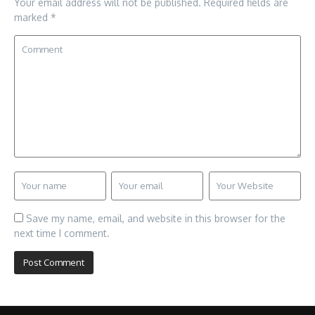
Your email address will not be published.
Required fields are
marked
*
Save my name, email, and website in this browser for the
next time I comment.