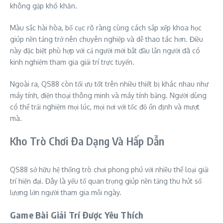
không gặp khó khăn.
Màu sắc hài hòa, bố cục rõ ràng cùng cách sắp xếp khoa học
giúp nền tảng trở nên chuyên nghiệp và dễ thao tác hơn. Điều
này đặc biệt phù hợp với cả người mới bắt đầu lẫn người đã có
kinh nghiệm tham gia giải trí trực tuyến.
Ngoài ra, QS88 còn tối ưu tốt trên nhiều thiết bị khác nhau như
máy tính, điện thoại thông minh và máy tính bảng. Người dùng
có thể trải nghiệm mọi lúc, mọi nơi với tốc độ ổn định và mượt
mà.
Kho Trò Chơi Đa Dạng Và Hấp Dẫn
QS88 sở hữu hệ thống trò chơi phong phú với nhiều thể loại giải
trí hiện đại. Đây là yếu tố quan trọng giúp nền tảng thu hút số
lượng lớn người tham gia mỗi ngày.
Game Bài Giải Trí Được Yêu Thích