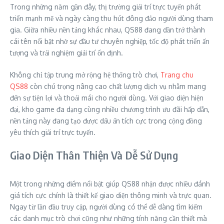
Trong những năm gần đây, thị trường giải trí trực tuyến phát
triển mạnh mẽ và ngày càng thu hút đông đảo người dùng tham
gia. Giữa nhiều nền tảng khác nhau, QS88 đang dần trở thành
cái tên nổi bật nhờ sự đầu tư chuyên nghiệp, tốc độ phát triển ấn
tượng và trải nghiệm giải trí ổn định.
Không chỉ tập trung mở rộng hệ thống trò chơi,
Trang chu
QS88
còn chú trọng nâng cao chất lượng dịch vụ nhằm mang
đến sự tiện lợi và thoải mái cho người dùng. Với giao diện hiện
đại, kho game đa dạng cùng nhiều chương trình ưu đãi hấp dẫn,
nền tảng này đang tạo được dấu ấn tích cực trong cộng đồng
yêu thích giải trí trực tuyến.
Giao Diện Thân Thiện Và Dễ Sử Dụng
Một trong những điểm nổi bật giúp QS88 nhận được nhiều đánh
giá tích cực chính là thiết kế giao diện thông minh và trực quan.
Ngay từ lần đầu truy cập, người dùng có thể dễ dàng tìm kiếm
các danh mục trò chơi cũng như những tính năng cần thiết mà