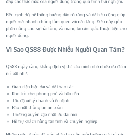
đáp các thắc mắc của người dùng trong quá trình trải nghiệm.
Bên cạnh đó, hệ thống hướng dẫn rõ ràng và dễ hiểu cũng giúp
người mới nhanh chóng làm quen với nền tảng. Điều này góp
phần nâng cao sự hài lòng và mang lại cảm giác thuận tiện cho
người dùng.
Vì Sao QS88 Được Nhiều Người Quan Tâm?
QS88 ngày càng khẳng định vị thế của mình nhờ nhiều ưu điểm
nổi bật như:
Giao diện hiện đại và dễ thao tác
Kho trò chơi phong phú và hấp dẫn
Tốc độ xử lý nhanh và ổn định
Bảo mật thông tin an toàn
Thường xuyên cập nhật ưu đãi mới
Hỗ trợ khách hàng tận tình và chuyên nghiệp
Những yếu tố này đã góp phần tạo nên môi trường giải trí trực