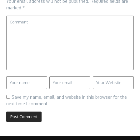
Your email address will not be published.
Required fields are
marked
*
Save my name, email, and website in this browser for the
next time I comment.