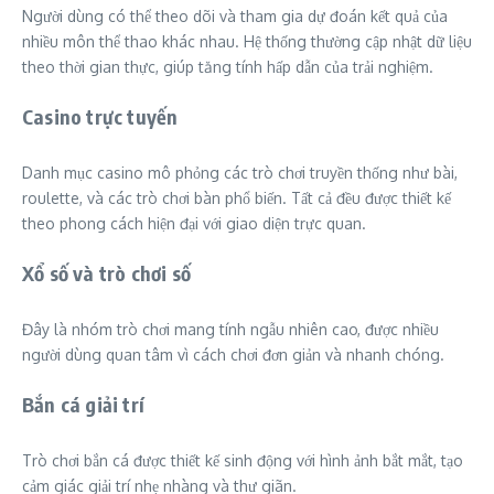
Người dùng có thể theo dõi và tham gia dự đoán kết quả của
nhiều môn thể thao khác nhau. Hệ thống thường cập nhật dữ liệu
theo thời gian thực, giúp tăng tính hấp dẫn của trải nghiệm.
Casino trực tuyến
Danh mục casino mô phỏng các trò chơi truyền thống như bài,
roulette, và các trò chơi bàn phổ biến. Tất cả đều được thiết kế
theo phong cách hiện đại với giao diện trực quan.
Xổ số và trò chơi số
Đây là nhóm trò chơi mang tính ngẫu nhiên cao, được nhiều
người dùng quan tâm vì cách chơi đơn giản và nhanh chóng.
Bắn cá giải trí
Trò chơi bắn cá được thiết kế sinh động với hình ảnh bắt mắt, tạo
cảm giác giải trí nhẹ nhàng và thư giãn.