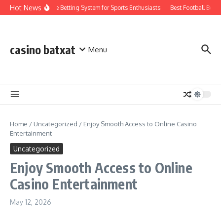
Skip to content
Hot News
Reliable Betting System for Sports Enthusiasts
Best Football Betti
casino batxat
Menu
Home
/
Uncategorized
/
Enjoy Smooth Access to Online Casino
Entertainment
Uncategorized
Enjoy Smooth Access to Online
Casino Entertainment
May 12, 2026