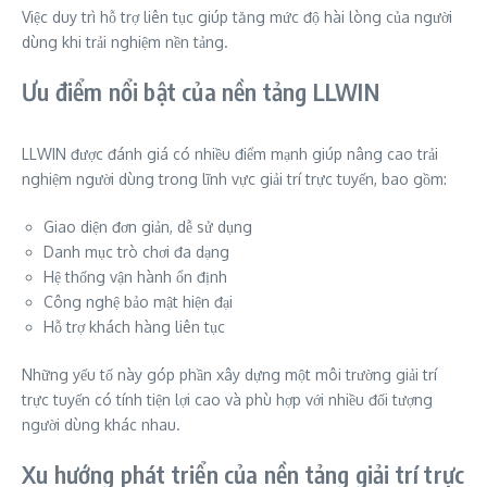
Việc duy trì hỗ trợ liên tục giúp tăng mức độ hài lòng của người
dùng khi trải nghiệm nền tảng.
Ưu điểm nổi bật của nền tảng LLWIN
LLWIN được đánh giá có nhiều điểm mạnh giúp nâng cao trải
nghiệm người dùng trong lĩnh vực giải trí trực tuyến, bao gồm:
Giao diện đơn giản, dễ sử dụng
Danh mục trò chơi đa dạng
Hệ thống vận hành ổn định
Công nghệ bảo mật hiện đại
Hỗ trợ khách hàng liên tục
Những yếu tố này góp phần xây dựng một môi trường giải trí
trực tuyến có tính tiện lợi cao và phù hợp với nhiều đối tượng
người dùng khác nhau.
Xu hướng phát triển của nền tảng giải trí trực