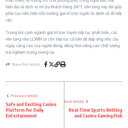
thân thiện, hệ thống trò chơi phong phú, công nghệ bảo mật
hiện đại và dịch vụ hỗ trợ khách hàng 24/7, nền tảng này đã góp
phần tạo nên một môi trường giải trí trực tuyến ổn định và dễ tiếp
cận.
Trong bối cảnh ngành giải trí trực tuyến tiếp tục phát triển, các
nền tảng như LLWIN sẽ còn tiếp tục cải tiến để đáp ứng nhu cầu
ngày càng cao của người dùng, đồng thời nâng cao chất lượng
trải nghiệm trong tương lai.
Share this Article
Previous Article
Next Article
Safe and Exciting Casino
Platform for Daily
Real-Time Sports Betting
Entertainment
and Casino Gaming Hub